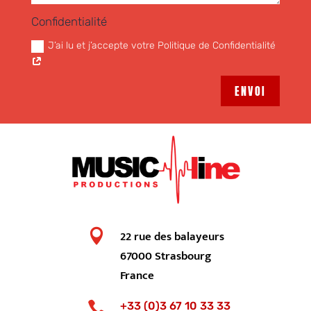
Confidentialité
J’ai lu et j’accepte votre Politique de Confidentialité
ENVOI

22 rue des balayeurs
67000 Strasbourg
France

+33 (0)3 67 10 33 33