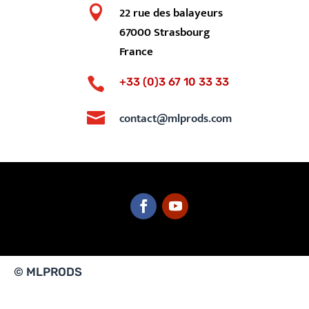

22 rue des balayeurs
67000 Strasbourg
France

+33 (0)3 67 10 33 33

contact@mlprods.com
© MLPRODS