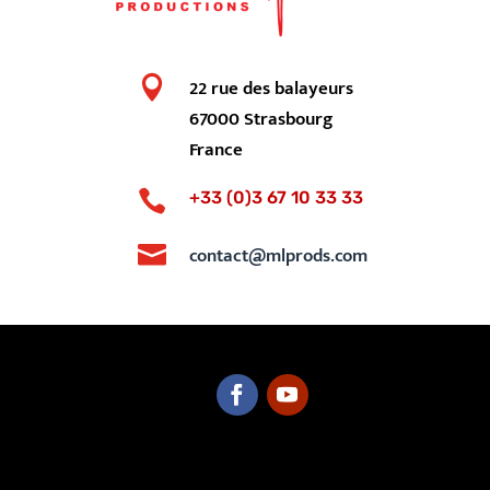

22 rue des balayeurs
67000 Strasbourg
France

+33 (0)3 67 10 33 33

contact@mlprods.com